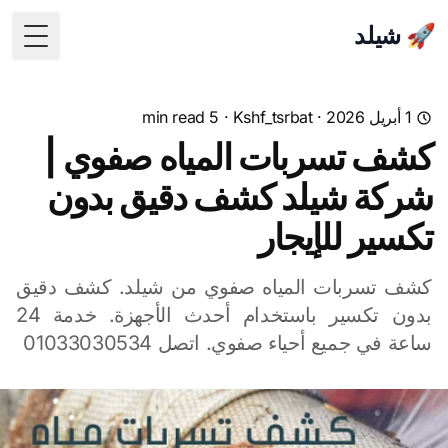
🚀 شيلد
 Menu
1 أبريل 2026
·
Kshf_tsrbat
· 5 min read
كشف تسربات المياه صفوي |
شركة شيلد كشف دقيق بدون
تكسير للإيجار
كشف تسربات المياه صفوي من شيلد. كشف دقيق
بدون تكسير باستخدام أحدث الأجهزة. خدمة 24
ساعة في جميع أحياء صفوي. اتصل 01033030534