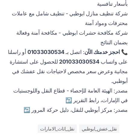
بأسعار تنافسية
شركة تنظيف منازل ابوظبي
- تنظيف شامل مع عاملات
محترفات ومواد آمنة
شركة مكافحة حشرات ابوظبي
- مكافحة آمنة وفعالة
بضمان النتائج
📞
احجز خدمتك الآن
: اتصل بـ
01033030534
أو راسلنا
على واتساب
201033030534
للحصول على استشارة
مجانية وعرض سعر مخصص لاحتياجات نقل عفشك في
أبوظبي.
Footnotes
مصدر: الهيئة العامة للإحصاء - قطاع النقل واللوجستيات
في الإمارات،
رابط التقرير
↩
مصدر: مركز أبوظبي للنقل،
دليل حركة المرور
↩
نقل_عفش_ابوظبي
نقل_اثاث_الامارات