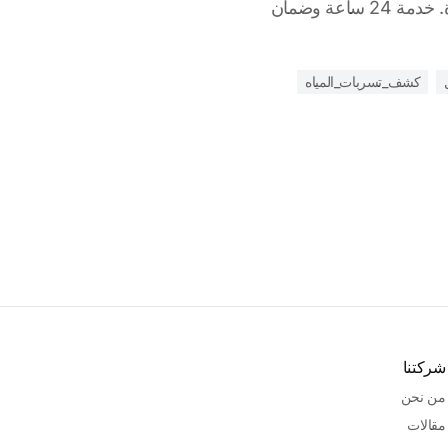
تكسير باستخدام أحدث الأجهزة. خدمة 24 ساعة وضمان
كشف_تسربات_المياه
شركتنا
من نحن
مقالات