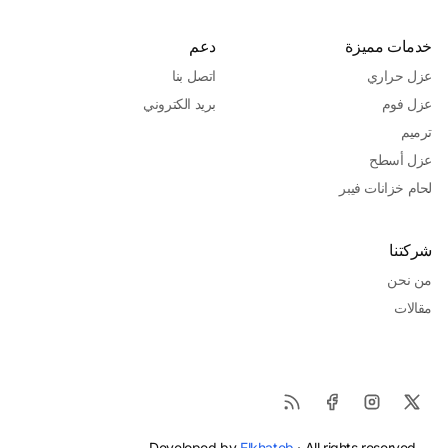
خدمات مميزة
دعم
عزل حراري
اتصل بنا
عزل فوم
بريد الكتروني
ترميم
عزل أسطح
لحام خزانات فيبر
شركتنا
من نحن
مقالات
Developed by
Elkhateb
· All rights reserved.