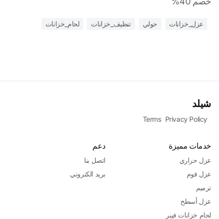
خصم 40%
عزل_خزانات
حولي
تنظيف_خزانات
لحام_خزانات
شيلد
Terms
Privacy Policy
خدمات مميزة
دعم
عزل حراري
اتصل بنا
عزل فوم
بريد الكتروني
ترميم
عزل أسطح
لحام خزانات فيبر