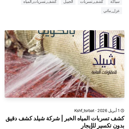
سباكة
كشف_تسربات
الجبيل
كشف_تسربات_المياه
عزل_مائي
1 أبريل 2026
·
Kshf_tsrbat
كشف تسربات المياه الخبر | شركة شيلد كشف دقيق
بدون تكسير للإيجار