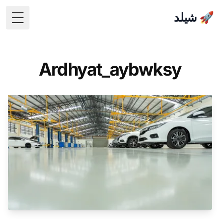
🚀 شيلد
 Menu
Ardhyat_aybwksy