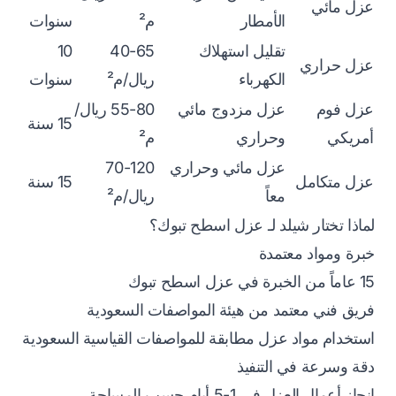
عزل مائي
الأمطار
م²
سنوات
تقليل استهلاك
40-65
10
عزل حراري
الكهرباء
ريال/م²
سنوات
عزل فوم
عزل مزدوج مائي
55-80 ريال/
15 سنة
أمريكي
وحراري
م²
عزل مائي وحراري
70-120
عزل متكامل
15 سنة
معاً
ريال/م²
لماذا تختار شيلد لـ عزل اسطح تبوك؟
خبرة ومواد معتمدة
15 عاماً من الخبرة في عزل اسطح تبوك
فريق فني معتمد من هيئة المواصفات السعودية
استخدام مواد عزل مطابقة للمواصفات القياسية السعودية
دقة وسرعة في التنفيذ
إنجاز أعمال العزل في 1-5 أيام حسب المساحة