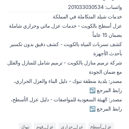
واتساب: 201033030534
خدمات شيلد المتكاملة في المملكة
عزل أسطح بالكويت
- خدمات عزل مائي وحراري شاملة
بضمان 15 عاماً
كشف تسربات المياه بالكويت
- كشف دقيق بدون تكسير
بأحدث الأجهزة
شركة ترميم منازل بالكويت
- ترميم شامل للمنازل والفلل
مع ضمان الجودة
Footnotes
مصدر: بلدية منطقة تبوك - دليل البناء والعزل الحراري،
رابط المرجع
↩
مصدر: الهيئة السعودية للمواصفات - دليل عزل الأسطح،
رابط المرجع
↩
عزل_أسطح
عزل_حراري
عزل_فوم
تبوك