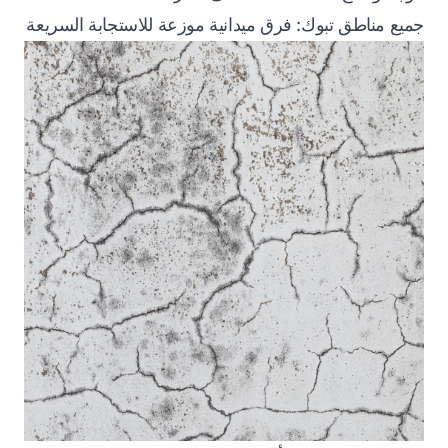
جميع مناطق تبوك: فرق ميدانية موزعة للاستجابة السريعة