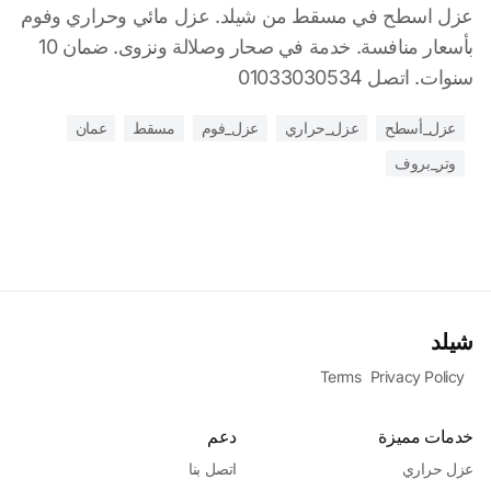
عزل اسطح في مسقط من شيلد. عزل مائي وحراري وفوم
بأسعار منافسة. خدمة في صحار وصلالة ونزوى. ضمان 10
سنوات. اتصل 01033030534
عزل_أسطح
عزل_حراري
عزل_فوم
مسقط
عمان
وتر_بروف
شيلد
Terms
Privacy Policy
خدمات مميزة
دعم
عزل حراري
اتصل بنا