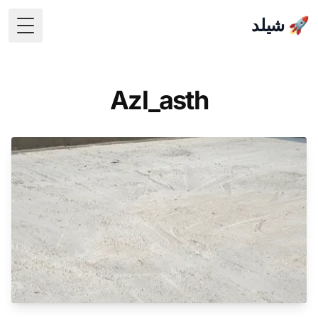
🚀 شيلد
 Menu
Azl_asth