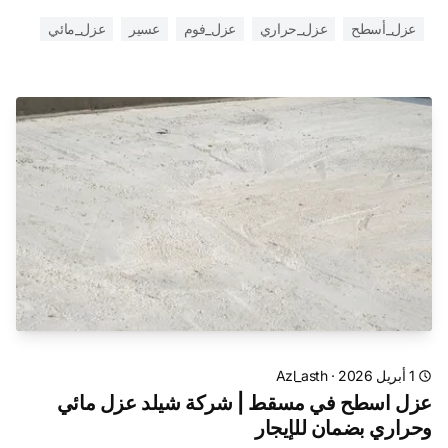
عزل_أسطح
عزل_حراري
عزل_فوم
عسير
عزل_مائي
1 أبريل 2026
·
Azl_asth
عزل اسطح في مسقط | شركة شيلد عزل مائي
وحراري بضمان للإيجار