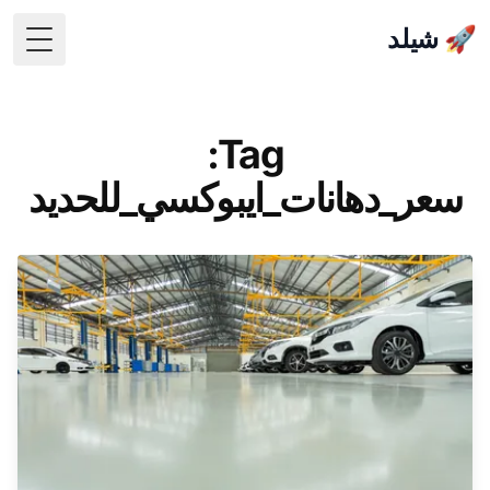
🚀 شيلد
 Menu
Tag:
سعر_دهانات_ايبوكسي_للحديد